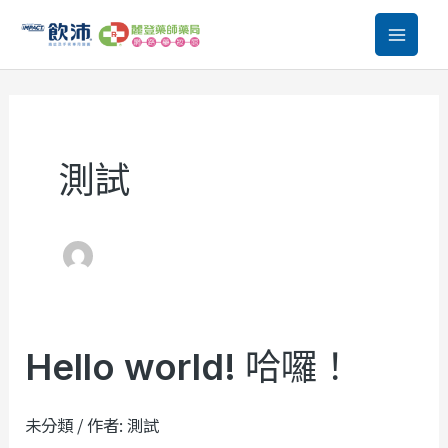
跳
至
主
要
內
測試
容
Hello world! 哈囉！
Hello
world!
哈
未分類
/ 作者:
測試