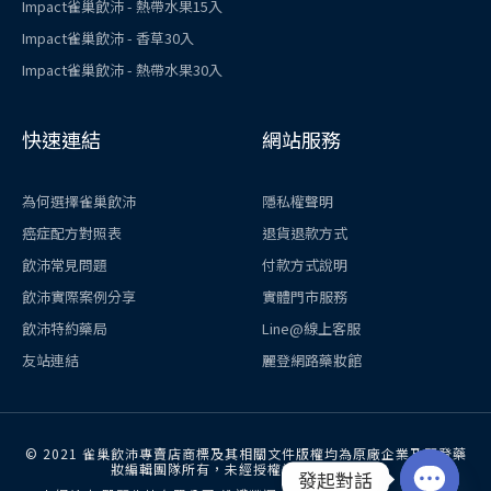
Impact雀巢飲沛 - 熱帶水果15入
Impact雀巢飲沛 - 香草30入
Impact雀巢飲沛 - 熱帶水果30入
快速連結
網站服務
為何選擇雀巢飲沛
隱私權聲明
癌症配方對照表
退貨退款方式
飲沛常見問題
付款方式說明
飲沛實際案例分享
實體門市服務
飲沛特約藥局
Line@線上客服
友站連結
麗登網路藥妝館
© 2021 雀巢飲沛專賣店商標及其相關文件版權均為原廠企業及麗登藥
妝編輯團隊所有，未經授權請勿拷貝使用。
發起對話