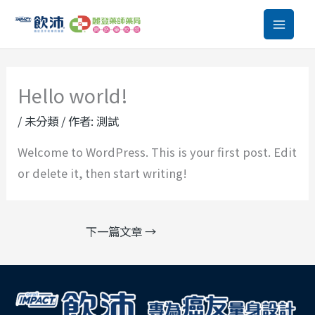
跳
至
主
要
Hello world!
內
容
/
未分類
/ 作者:
測試
Welcome to WordPress. This is your first post. Edit
or delete it, then start writing!
下一篇文章
→