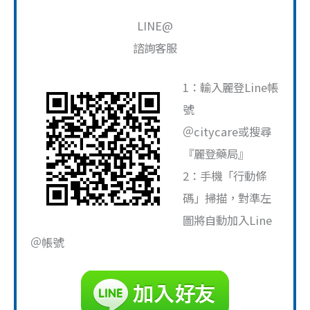
搜
尋
LINE@
關
諮詢客服
鍵
1：輸入麗登Line帳
字
號
:
＠citycare或搜尋
『麗登藥局』
2：手機「行動條
碼」掃描，對準左
圖將自動加入Line
＠帳號