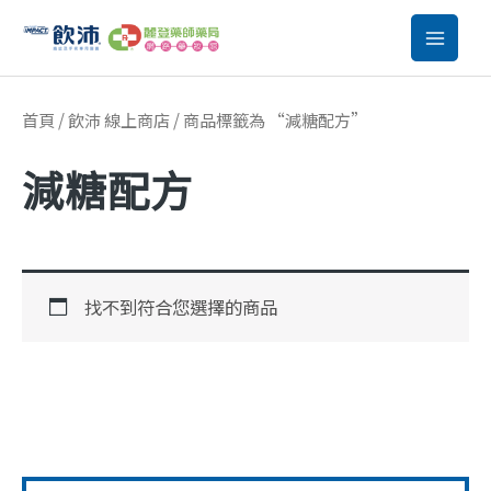
跳
至
主
要
首頁
/
飲沛 線上商店
/ 商品標籤為 “減糖配方”
內
減糖配方
容
找不到符合您選擇的商品